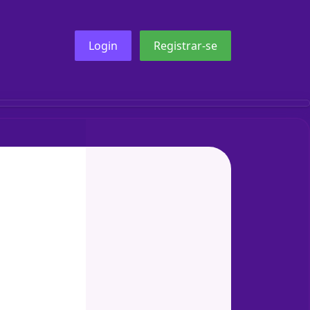
Login
Registrar-se