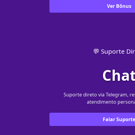
Ver Bônus
💬 Suporte Di
Cha
Suporte direto via Telegram, r
atendimento persona
Falar Suport