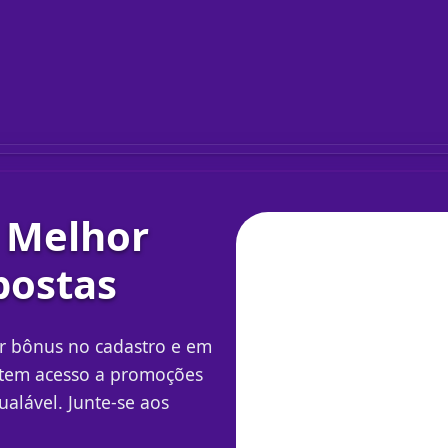
 Melhor
postas
r bônus no cadastro e em
 tem acesso a promoções
ualável. Junte-se aos