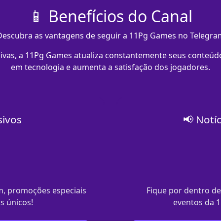
📱 Benefícios do Canal
Descubra as vantagens de seguir a 11Pg Games no Telegra
sivas, a 11Pg Games atualiza constantemente seus conteúd
em tecnologia e aumenta a satisfação dos jogadores.
sivos
📢 Notí
m, promoções especiais
Fique por dentro d
s únicos!
eventos da 