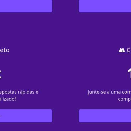
reto
👥 
t
espostas rápidas e
Junte-se a uma com
lizado!
compa
e