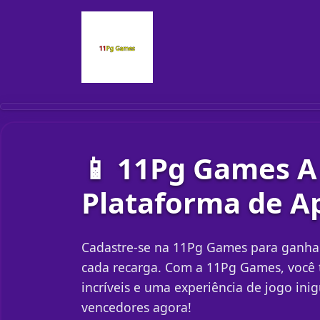
📱 11Pg Games A
Plataforma de A
Cadastre-se na 11Pg Games para ganha
cada recarga. Com a 11Pg Games, você
incríveis e uma experiência de jogo inig
vencedores agora!