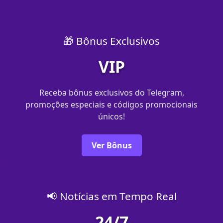
🎁 Bônus Exclusivos
VIP
Receba bônus exclusivos do Telegram,
promoções especiais e códigos promocionais
únicos!
Ver Bônus
📢 Notícias em Tempo Real
24/7