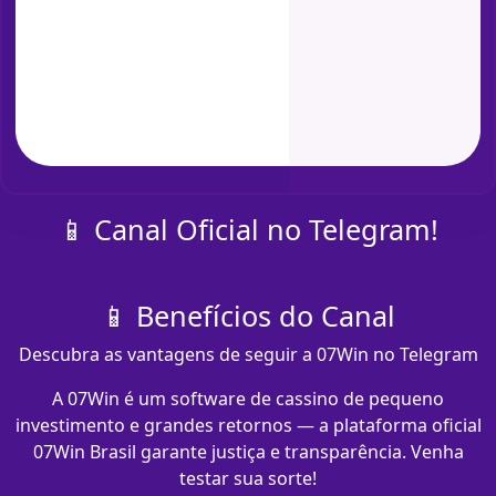
📱 Canal Oficial no Telegram!
📱 Benefícios do Canal
Descubra as vantagens de seguir a 07Win no Telegram
A 07Win é um software de cassino de pequeno
investimento e grandes retornos — a plataforma oficial
07Win Brasil garante justiça e transparência. Venha
testar sua sorte!