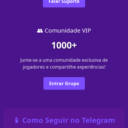
Falar Suporte
👥 Comunidade VIP
1000+
Junte-se a uma comunidade exclusiva de
jogadores e compartilhe experiências!
Entrar Grupo
📱 Como Seguir no Telegram