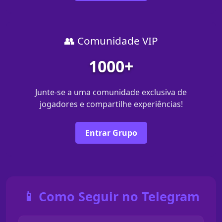
👥 Comunidade VIP
1000+
Junte-se a uma comunidade exclusiva de
jogadores e compartilhe experiências!
Entrar Grupo
📱 Como Seguir no Telegram