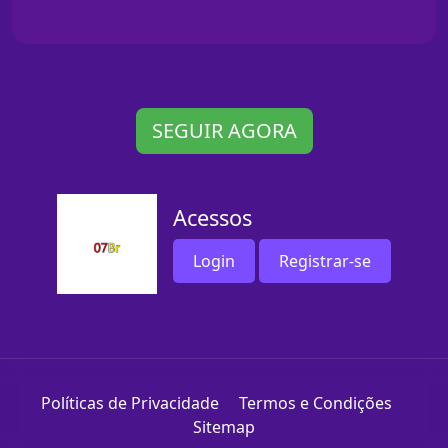
SEGUIR AGORA
Acessos
Login
Registrar-se
Políticas de Privacidade
Termos e Condições
Sitemap