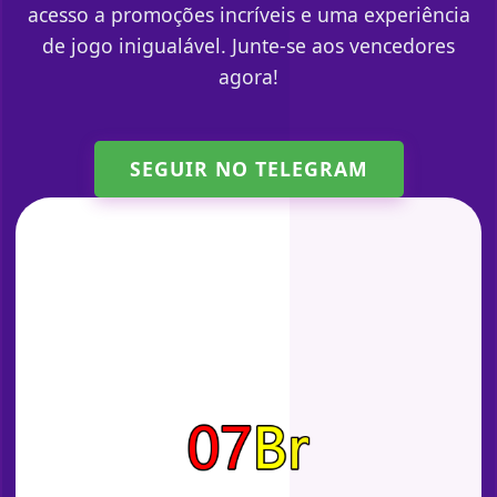
acesso a promoções incríveis e uma experiência
de jogo inigualável. Junte-se aos vencedores
agora!
SEGUIR NO TELEGRAM