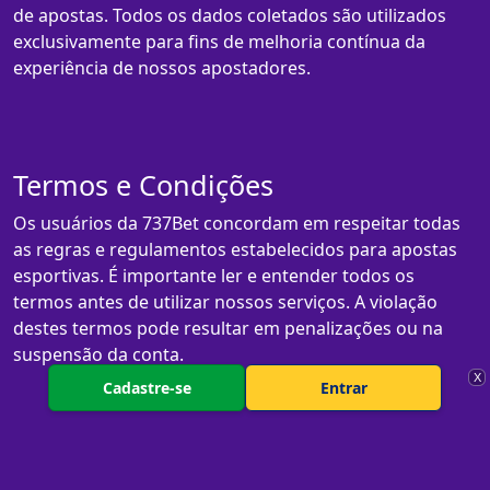
de apostas. Todos os dados coletados são utilizados
exclusivamente para fins de melhoria contínua da
experiência de nossos apostadores.
Termos e Condições
Os usuários da 737Bet concordam em respeitar todas
as regras e regulamentos estabelecidos para apostas
esportivas. É importante ler e entender todos os
termos antes de utilizar nossos serviços. A violação
destes termos pode resultar em penalizações ou na
suspensão da conta.
X
Cadastre-se
Entrar