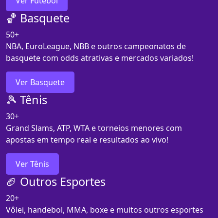
Ver Futebol
🏀 Basquete
50+
NBA, EuroLeague, NBB e outros campeonatos de
basquete com odds atrativas e mercados variados!
Ver Basquete
🎾 Tênis
30+
Grand Slams, ATP, WTA e torneios menores com
apostas em tempo real e resultados ao vivo!
Ver Tênis
🏈 Outros Esportes
20+
Vôlei, handebol, MMA, boxe e muitos outros esportes