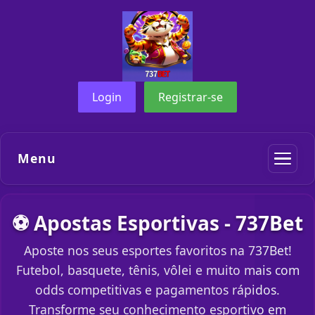
Login
Registrar-se
Menu
⚽ Apostas Esportivas - 737Bet
Aposte nos seus esportes favoritos na 737Bet!
Futebol, basquete, tênis, vôlei e muito mais com
odds competitivas e pagamentos rápidos.
Transforme seu conhecimento esportivo em