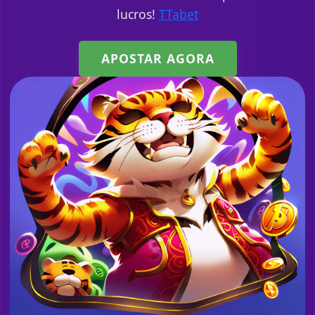
lucros!
TTabet
APOSTAR AGORA